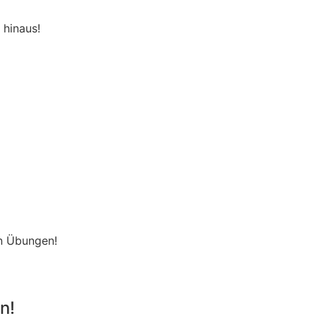
 hinaus!
en Übungen!
n!